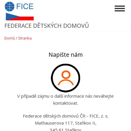
Přejít
Togg
k
navig
hlavnímu
obsahu
FEDERACE DĚTSKÝCH DOMOVŮ
Domů
/
Stranka
Napište nám
V případě zájmu o další informace nás neváhejte
kontaktovat.
Federace dětských domovů ČR - FICE, z. s.
Mathauserova 117, Staňkov II,
345 61 Staňkov