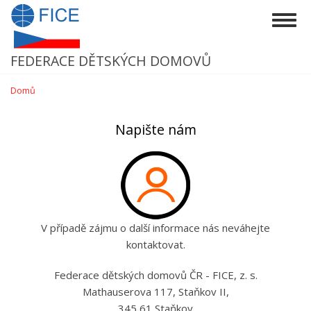
Přejít
Togg
k
navig
hlavnímu
obsahu
FEDERACE DĚTSKÝCH DOMOVŮ
Domů
Napište nám
V případě zájmu o další informace nás neváhejte
kontaktovat.
Federace dětských domovů ČR - FICE, z. s.
Mathauserova 117, Staňkov II,
345 61 Staňkov