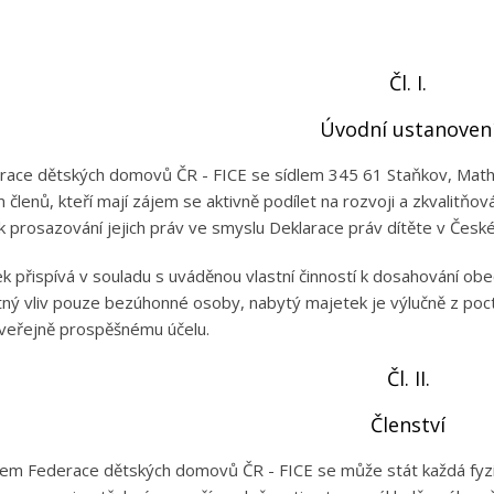
Čl. I.
Úvodní ustanoven
race dětských domovů ČR - FICE se sídlem 345 61 Staňkov, Ma
 členů, kteří mají zájem se aktivně podílet na rozvoji a zkvalitňo
 k prosazování jejich práv ve smyslu Deklarace práv dítěte v České
ek přispívá v souladu s uváděnou vlastní činností k dosahování ob
ný vliv pouze bezúhonné osoby, nabytý majetek je výlučně z poc
 veřejně prospěšnému účelu.
Čl. II.
Členství
nem Federace dětských domovů ČR - FICE se může stát každá fyzi