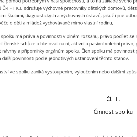
 na pomoci potřebným v naší společnosti, a to na základě svého p
ČR – FICE sdružuje výchovné pracovníky dětských domovů, dět
ními školami, diagnostických a výchovných ústavů, jakož i jiné odbo
péče o děti a mládež vychovávané mimo vlastní rodinu,
n spolku má práva a povinnosti v plném rozsahu, právo podílet se 
í členské schůze a hlasovat na ní, aktivní a pasivní volební právo,
 návrhy a připomínky orgánům spolku. Člen spolku má povinnost po
a další povinnosti podle jednotlivých ustanovení těchto stanov.
nství ve spolku zaniká vystoupením, vyloučením nebo dalšími způ
Čl. III.
Činnost spolku