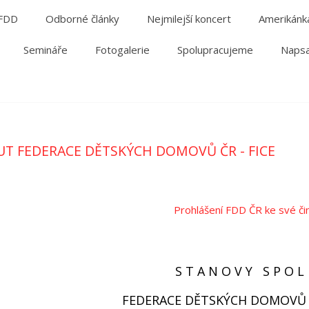
 FDD
Odborné články
Nejmilejší koncert
Amerikánk
Semináře
Fotogalerie
Spolupracujeme
Napsa
UT FEDERACE DĚTSKÝCH DOMOVŮ ČR - FICE
Prohlášení FDD ČR ke své čin
S T A N O V Y S P O 
FEDERACE DĚTSKÝCH DOMOVŮ ČR 