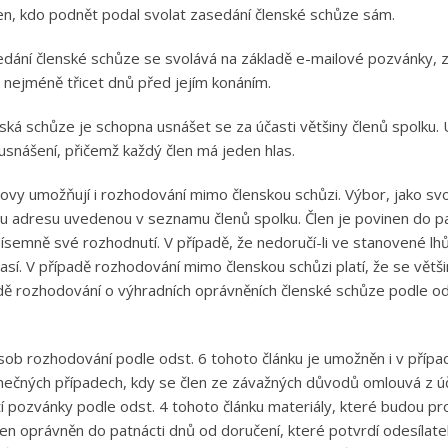
n, kdo podnět podal svolat zasedání členské schůze sám.
edání členské schůze se svolává na základě e-mailové pozvánky, 
, nejméně třicet dnů před jejím konáním.
nská schůze je schopna usnášet se za účasti většiny členů spolku.
usnášení, přičemž každý člen má jeden hlas.
novy umožňují i rozhodování mimo členskou schůzi. Výbor, jako svo
u adresu uvedenou v seznamu členů spolku. Člen je povinen do patn
písemně své rozhodnutí. V případě, že nedoručí-li ve stanovené lh
así. V případě rozhodování mimo členskou schůzi platí, že se větši
dě rozhodování o výhradních oprávněních členské schůze podle od
sob rozhodování podle odst. 6 tohoto článku je umožněn i v příp
mečných případech, kdy se člen ze závažných důvodů omlouvá z účas
í pozvánky podle odst. 4 tohoto článku materiály, které budou pr
len oprávněn do patnácti dnů od doručení, které potvrdí odesílat