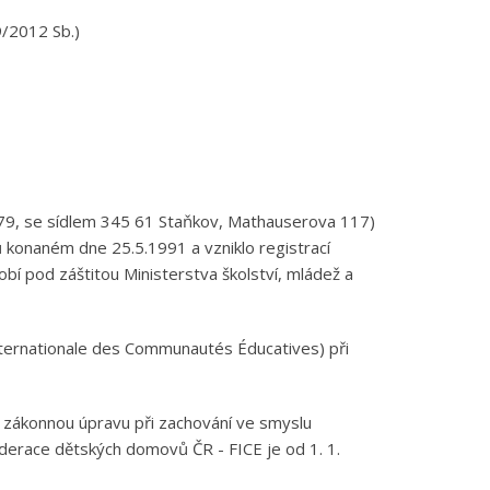
9/2012 Sb.)
79, se sídlem 345 61 Staňkov, Mathauserova 117)
 konaném dne 25.5.1991 a vzniklo registrací
bí pod záštitou Ministerstva školství, mládež a
nternationale des Communautés Éducatives) při
u zákonnou úpravu při zachování ve smyslu
Federace dětských domovů ČR - FICE je od 1. 1.