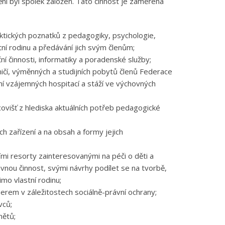
nění byl spolek založen. Tato činnost je zaměřena
aktických poznatků z pedagogiky, psychologie,
tní rodinu a předávání jich svým členům;
í činnosti, informatiky a poradenské služby;
ičí, výměnných a studijních pobytů členů Federace
í vzájemných hospitací a stáží ve výchovných
višť z hlediska aktuálních potřeb pedagogické
 zařízení a na obsah a formy jejich
ími resorty zainteresovanými na péči o děti a
ovnou činnost, svými návrhy podílet se na tvorbě,
mo vlastní rodinu;
nerem v záležitostech sociálně-právní ochrany;
vců;
nětů;