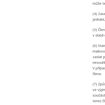
může te
(4) Zas
jednání
(5) Čle
v době 
(6) Sta
mailovo
zaslat 
nesouhl
V přípa
člena.
(7) Způ
ve výji
součást
tento č