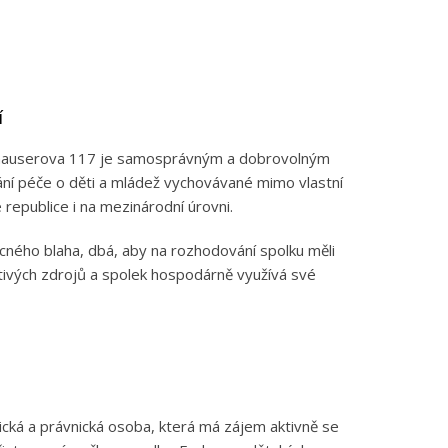
í
thauserova 117 je samosprávným a dobrovolným
vání péče o děti a mládež vychovávané mimo vlastní
 republice i na mezinárodní úrovni.
ecného blaha, dbá, aby na rozhodování spolku měli
tivých zdrojů a spolek hospodárně využívá své
cká a právnická osoba, která má zájem aktivně se