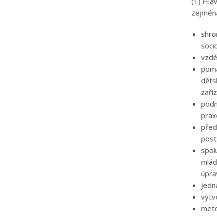
(1) Hla
zejména
shro
soci
vzdě
pomá
děts
zaříz
podn
prax
před
post
spol
mlád
úpra
jedn
vytv
meto