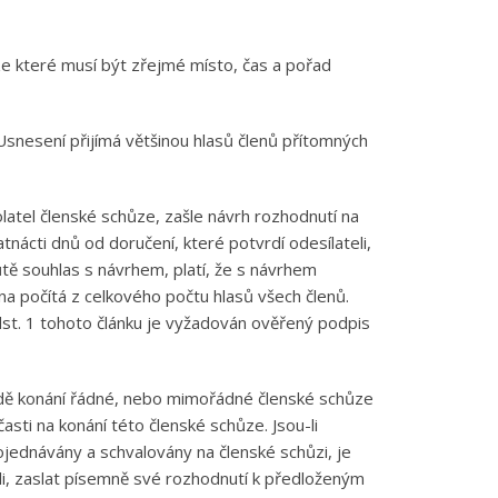
ze které musí být zřejmé místo, čas a pořad
 Usnesení přijímá většinou hlasů členů přítomných
latel členské schůze, zašle návrh rozhodnutí na
ácti dnů od doručení, které potvrdí odesílateli,
ůtě souhlas s návrhem, platí, že s návrhem
na počítá z celkového počtu hlasů všech členů.
st. 1 tohoto článku je vyžadován ověřený podpis
adě konání řádné, nebo mimořádné členské schůze
ti na konání této členské schůze. Jsou-li
ojednávány a schvalovány na členské schůzi, je
eli, zaslat písemně své rozhodnutí k předloženým