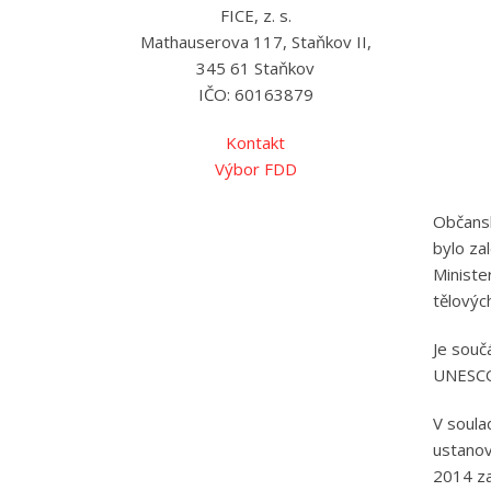
FICE, z. s.
Mathauserova 117, Staňkov II,
345 61 Staňkov
IČO: 60163879
Kontakt
Výbor FDD
Občansk
bylo za
Ministe
tělovýc
Je souč
UNESCO
V soula
ustanov
2014 za