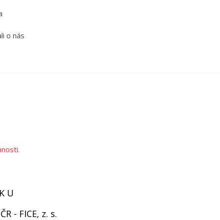
a
li o nás
nosti.
L K U
- FICE, z. s.