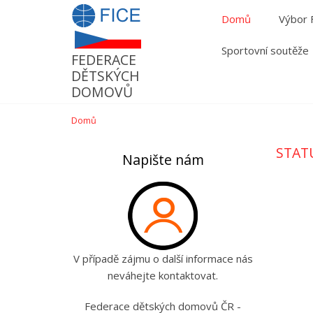
Přejít
Domů
Výbor
k
hlavnímu
Sportovní soutěže
FEDERACE
obsahu
DĚTSKÝCH
DOMOVŮ
Domů
STAT
Napište nám
V případě zájmu o další informace nás
neváhejte kontaktovat.
Federace dětských domovů ČR -