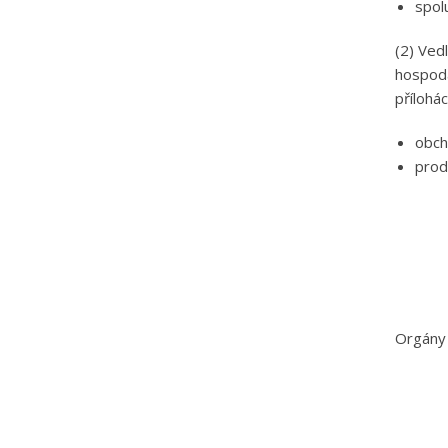
spol
(2) Vedl
hospodá
přílohá
obch
prod
Orgány 