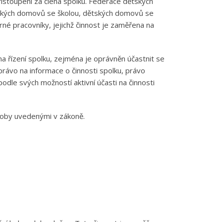
řistoupení za člena spolku. Federace dětských
ských domovů se školou, dětských domovů se
rné pracovníky, jejichž činnost je zaměřena na
na řízení spolku, zejména je oprávněn účastnit se
 právo na informace o činnosti spolku, právo
dle svých možností aktivní účasti na činnosti
soby uvedenými v zákoně.