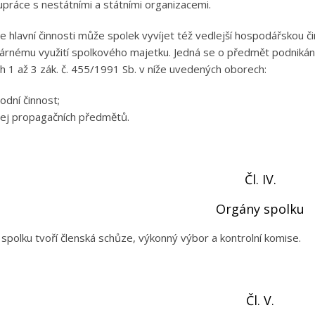
upráce s nestátními a státními organizacemi.
e hlavní činnosti může spolek vyvíjet též vedlejší hospodářskou čin
rnému využití spolkového majetku. Jedná se o předmět podnikání
ch 1 až 3 zák. č. 455/1991 Sb. v níže uvedených oborech:
odní činnost;
ej propagačních předmětů.
Čl. IV.
Orgány spolku
spolku tvoří členská schůze, výkonný výbor a kontrolní komise.
Čl. V.