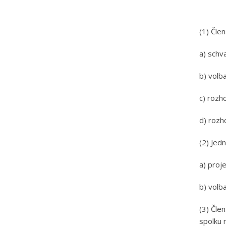
(1) Čle
a) schv
b) volb
c) rozh
d) rozh
(2) Jed
a) proj
b) volb
(3) Čle
spolku 