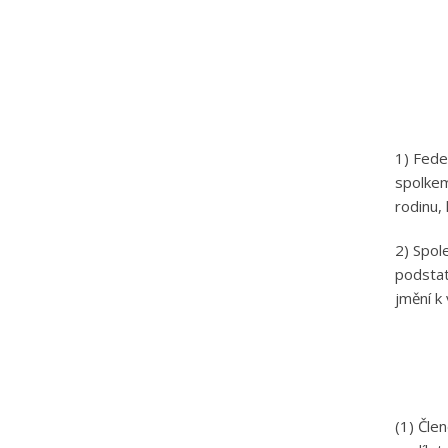
1) Fede
spolkem
rodinu,
2) Spol
podstat
jmění k
(1) Čle