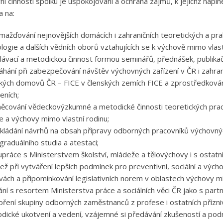
vní činností spolku je uspokojování a ochrana zájmů, k jejichž napl
 na:
mažďování nejnovějších domácích i zahraničních teoretických a pr
ologie a dalších vědních oborů vztahujících se k výchově mimo vlas
lávací a metodickou činnost formou seminářů, přednášek, publikačn
hání při zabezpečování návštěv výchovných zařízení v ČR i zahran
kých domovů ČR – FICE v členských zemích FICE a zprostředkován
eních;
ěcování vědeckovýzkumné a metodické činnosti teoretických praco
e a výchovy mimo vlastní rodinu;
kládání návrhů na obsah přípravy odborných pracovníků výchovných
graduálního studia a atestaci;
upráce s Ministerstvem školství, mládeže a tělovýchovy i s ostatn
ež při vytváření lepších podmínek pro preventivní, sociální a vých
vách a připomínkování legislativních norem v oblastech výchovy mi
ání s resortem Ministerstva práce a sociálních věci ČR jako s part
oření skupiny odborných zaměstnanců z profese i ostatních přízni
dické ukotvení a vedení, vzájemné si předávání zkušeností a pod