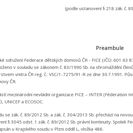
(podle ustanovení § 218 zák. č. 8
Preambule
é sdružení Federace dětských domovů ČR - FICE (IČO: 601 63 8
loženo v souladu se zákonem č. 83/1990 Sb. na shromáždění členů
rstvem vnitra ČR reg. č.: VSC/1-7275/91-R ze dne 30.7.1991. Půso
hovy ČR.
ástí mezinárodní nevládní organizace FICE – INTER (Féderation I
, UNICEF a ECOSOC.
du se zák. č. 89/2012 Sb. a zák. č. 304/2013 Sb. přechází na novo
ení § 3045 odst. 1 zák. č. 89/2012 Sb. právní kontinuity. Spolek 
psán u Krajského soudu v Plzni oddíl L, vložka 486.