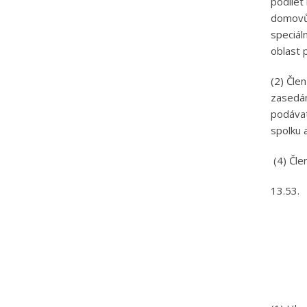
podílet
domovů 
speciál
oblast 
(2) Čle
zasedán
podávat
spolku 
(4) Čle
13.53.