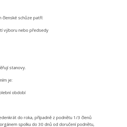
 členské schůze patří:
nutí výboru nebo předsedy
řují stanovy.
ním je:
volební období
jedenkrát do roka, případně z podnětu 1/3 členů
ím orgánem spolku do 30 dnů od doručení podnětu,