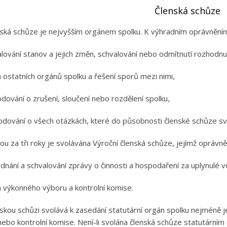
Členská schůze
nská schůze je nejvyšším orgánem spolku. K výhradním oprávněním
alování stanov a jejich změn, schvalování nebo odmítnutí rozhod
a ostatních orgánů spolku a řešení sporů mezi nimi,
odování o zrušení, sloučení nebo rozdělení spolku,
odování o všech otázkách, které do působnosti členské schůze svě
nou za tři roky je svolávána Výroční členská schůze, jejímž oprávně
ednání a schvalování zprávy o činnosti a hospodaření za uplynulé 
a výkonného výboru a kontrolní komise.
nskou schůzi svolává k zasedání statutární orgán spolku nejméně 
nebo kontrolní komise. Není-li svolána členská schůze statutárn