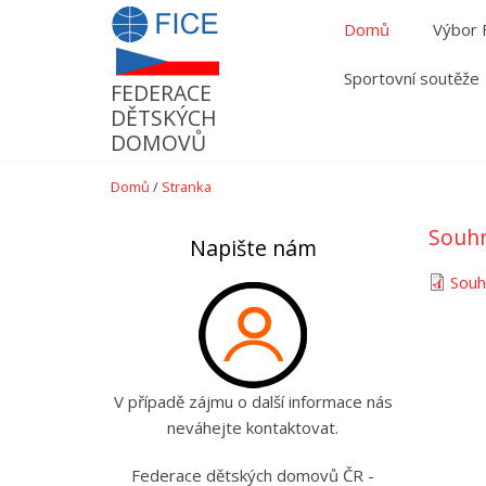
Přejít
Domů
Výbor
k
hlavnímu
Sportovní soutěže
FEDERACE
obsahu
DĚTSKÝCH
DOMOVŮ
Domů
/
Stranka
Souhr
Napište nám
Souh
V případě zájmu o další informace nás
neváhejte kontaktovat.
Federace dětských domovů ČR -