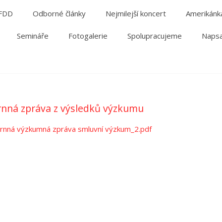
 FDD
Odborné články
Nejmilejší koncert
Amerikánk
Semináře
Fotogalerie
Spolupracujeme
Napsa
nná zpráva z výsledků výzkumu
rnná výzkumná zpráva smluvní výzkum_2.pdf