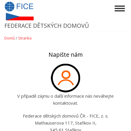
Přejít
Togg
k
navig
hlavnímu
obsahu
FEDERACE DĚTSKÝCH DOMOVŮ
Domů
/
Stranka
Napište nám
V případě zájmu o další informace nás neváhejte
kontaktovat.
Federace dětských domovů ČR - FICE, z. s.
Mathauserova 117, Staňkov II,
345 61 Staňkov