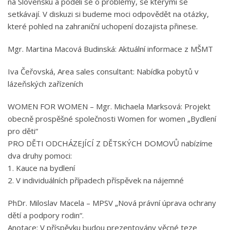
na Slovensku a podělí se o problémy, se kterými se
setkávají. V diskuzi si budeme moci odpovědět na otázky,
které pohled na zahraniční uchopení dozajista přinese.
Mgr. Martina Macová Budinská: Aktuální informace z MŠMT
Iva Čeřovská, Area sales consultant: Nabídka pobytů v
lázeňských zařízeních
WOMEN FOR WOMEN – Mgr. Michaela Marksová: Projekt
obecně prospěšné společnosti Women for women „Bydlení
pro děti“
PRO DĚTI ODCHÁZEJÍCÍ Z DĚTSKÝCH DOMOVŮ nabízíme
dva druhy pomoci:
1. Kauce na bydlení
2. V individuálních případech příspěvek na nájemné
PhDr. Miloslav Macela – MPSV „Nová právní úprava ochrany
dětí a podpory rodin“.
Anotace: V příspěvku budou prezentovány věcné teze