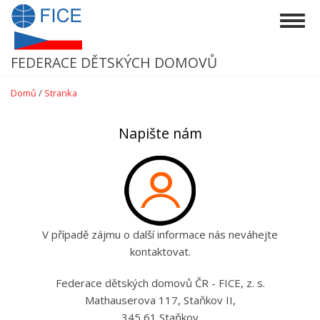
Přejít
Togg
k
navig
hlavnímu
obsahu
FEDERACE DĚTSKÝCH DOMOVŮ
Domů
/
Stranka
Napište nám
V případě zájmu o další informace nás neváhejte
kontaktovat.
Federace dětských domovů ČR - FICE, z. s.
Mathauserova 117, Staňkov II,
345 61 Staňkov